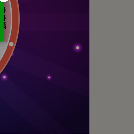
蟎
Naturero植淨林 私密噴霧20ML 任3
0入
入贈雲朵手提化妝包
NT$1,080
NT$1,720