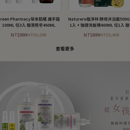
Green Pharmacy草本肌曜 護手霜
Naturero植淨林 酵母沐浴露500G
100ML 任3入 贈液態皂460ML
1入 + 強健洗髮精400ML 任1入 
氧寶貝梳
NT$999
NT$1,390
NT$899
NT$1,430
查看更多