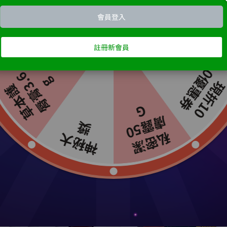
箱購) Naturero植淨林 銀離子私密
(團購) Naturero植淨林 抗菌防
抗菌柔濕巾20抽 36入
Plus+濃縮洗衣膠囊(10G*20顆) 2
NT$2,999
NT$5,400
NT$2,680
NT$5,000