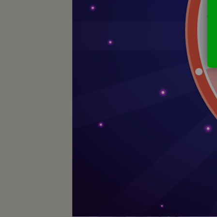
Naturero植淨林 私密潔膚露300ML
(
任10入 贈極光行動包_極光幻白
NT$4,580
NT$7,180