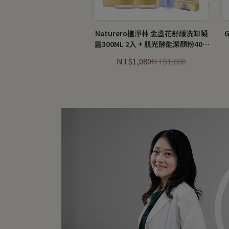
Naturero植淨林 金盞花舒緩洗卸凝
露300ML 2入 + 肌光酵能潔顏粉40G
贈潤澤唇膏3.6G
NT$1,080
NT$1,690