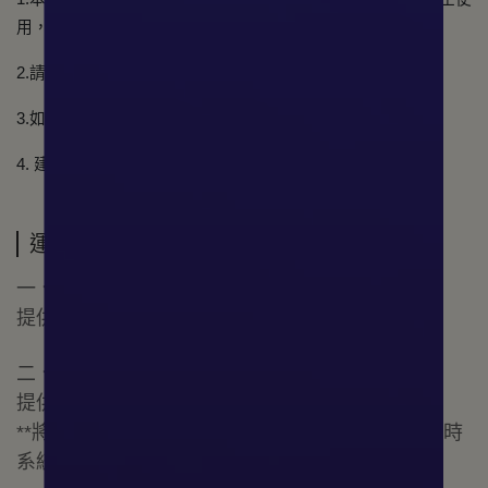
用，並請教醫生。
2.請存放小孩不易拿取之處。
3.如誤入眼睛，請立即用清水沖洗。
4. 建議於通風良好的環境中使用，避免直接吸入。
運送方式
一、臺灣本島：
提供宅配、超商取貨服務，快速安全放心。
二、國際配送：
提供多個國家配送，購物權益不受距離影響。
**將會依照不同地區與商品總重量另寄運費，結帳時
系統會自動換算運費金額。