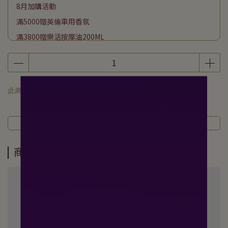
8月加購活動
滿5000贈英倫車用香氛
滿3800贈樂活按摩油200ML
滿2500贈頭皮平衡淨化液200ML
滿1800贈海洋友善防曬50ML
滿1000贈潔膚巾70抽
此商品 「 最高 」可以折抵紅利
500
點 (約等於
NT$500
)
下單贈私密潔膚露50G
商品介紹
規格說明
運送方式
商品介紹