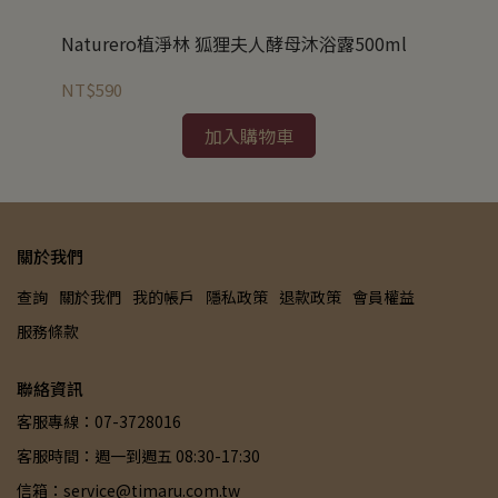
Naturero植淨林 狐狸夫人酵母沐浴露500ml
Na
NT$590
NT
加入購物車
關於我們
查詢
關於我們
我的帳戶
隱私政策
退款政策
會員權益
服務條款
聯絡資訊
客服專線：07-3728016
客服時間：週一到週五 08:30-17:30
信箱：service@timaru.com.tw