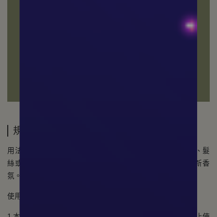
規格說明
用法：將瓶身保持適當距離，輕按噴頭，均勻噴灑於肌膚、髮
絲或衣物表面。可依個人喜好與需求重複補噴，享受清新香
氛。
使用注意事項：
1.本品僅供身體香氛，不可食用；如有過敏現象，應立即停止使