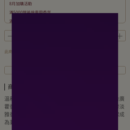
8月加購活動
滿5000贈英倫車用香氛
滿3800贈樂活按摩油200ML
滿2500贈頭皮平衡淨化液200ML
滿1800贈海洋友善防曬50ML
滿1000贈潔膚巾70抽
此商品 「 最高 」可以折抵紅利
500
點 (約等於
NT$500
)
下單贈私密潔膚露50G
商品介紹
規格說明
運送方式
商品介紹
溫和潔淨同時滋潤肌膚，檀香的沉穩木質香調結合廣
藿香的溫潤馥郁，帶來放鬆愉悅的沐浴氛圍，散發淡
雅香氣，讓肌膚潔淨後依然柔滑潤澤，讓每日清潔成
為兼具護膚與感官享受的美好時刻。