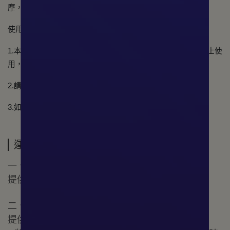
摩，再以溫水徹底沖洗乾淨。
使用注意事項：
1.本品僅供肌膚清潔，不可食用；如有過敏現象，應立即停止使
用，並請教醫生。
2.請存放小孩不易拿取之處。
3.如誤入眼睛，請立即用清水沖洗。
運送方式
一、臺灣本島：
提供宅配、超商取貨服務，快速安全放心。
二、國際配送：
提供多個國家配送，購物權益不受距離影響。