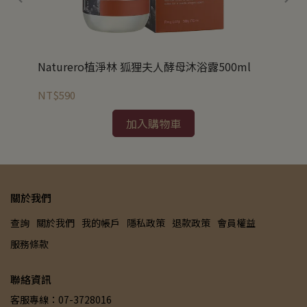
Naturero植淨林 狐狸夫人酵母沐浴露500ml
Na
NT$590
NT
加入購物車
關於我們
查詢
關於我們
我的帳戶
隱私政策
退款政策
會員權益
服務條款
聯絡資訊
客服專線：07-3728016