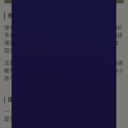
規格說明
使用方法：先將頭髮用溫水潤濕後，取適量洗髮精於
手掌上用水勻開混合，塗抹於頭髮上，以指腹來回搓
揉按摩，最後再用清水沖淨即可。 保存方法：存放
陰涼處。
注意事項： 1.本品僅供頭部清潔，不可食用；如有過
敏現象，應立即停止使用，並請教醫生。 2.請存放小
孩不易拿取之處。
運送方式
一、臺灣本島：
提供宅配、超商取貨服務，快速安全放心。