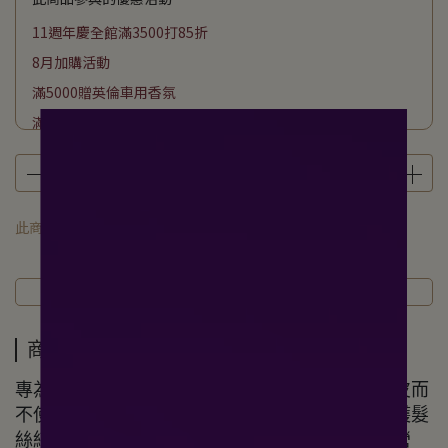
11週年慶全館滿3500打85折
8月加購活動
滿5000贈英倫車用香氛
滿3800贈樂活按摩油200ML
滿2500贈頭皮平衡淨化液200ML
滿1800贈海洋友善防曬50ML
滿1000贈潔膚巾70抽
此商品 「 最高 」可以折抵紅利
500
點 (約等於
NT$500
)
下單贈私密潔膚露50G
商品介紹
規格說明
運送方式
商品介紹
專為脆弱與受損髮質設計。能溫和潔淨頭髮與頭皮而
不使其乾燥。蘊含洋甘菊及亞麻籽油，能幫助修護髮
絲結構、從髮根到髮梢強韌髮絲，並提供必需的營