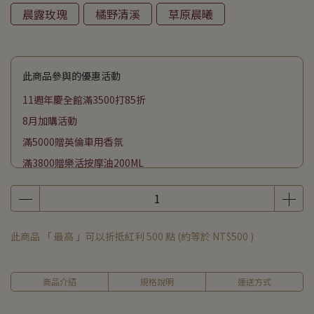
晨露玫瑰
橘野清溪
草原晨曦
此商品參與的優惠活動
11週年慶全館滿3500打85折
8月加購活動
滿5000贈英倫車用香氛
滿3800贈樂活按摩油200ML
滿2500贈頭皮平衡淨化液200ML
滿1800贈海洋友善防曬50ML
滿1000贈潔膚巾70抽
此商品 「 最高 」可以折抵紅利
500
點 (約等於
NT$500
)
下單贈私密潔膚露50G
商品介紹
規格說明
運送方式