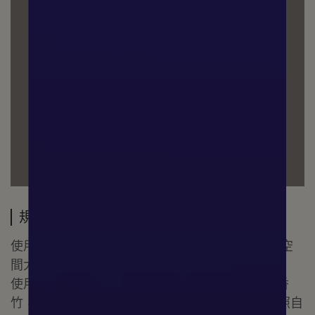
規格說明
使用期限：約4~5個月( 註：會隨著環境的溫度及空
間大小而有所改變)
使用方法：將擴香精油的內塞移除後，再放入擴香
竹，待約48小時後，可達到最佳香氛效果。可依照自