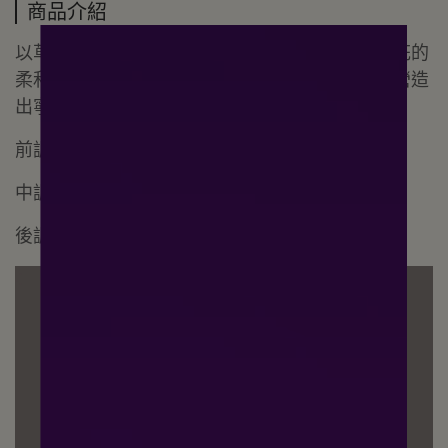
商品介紹
以草地的清新與香檸檬的活力為開端，蓮花與橙花的
柔和花香作為過渡，最後由麝香與香根草收尾，營造
出寧靜的草原晨曦。
前調：草地、香檸檬、粉紅胡椒
中調：蓮花、橙花
後調：麝香、香根草