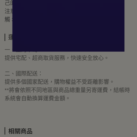
己的喜好增減擴香竹。
注意事項：1. 避免小孩子碰觸 2. 避免與眼睛接
觸 3. 請勿放置於易燃物旁 4. 本品不可食用。
運送方式
一、臺灣本島：
提供宅配、超商取貨服務，快速安全放心。
二、國際配送：
提供多個國家配送，購物權益不受距離影響。
**將會依照不同地區與商品總重量另寄運費，結帳時
系統會自動換算運費金額。
相關商品