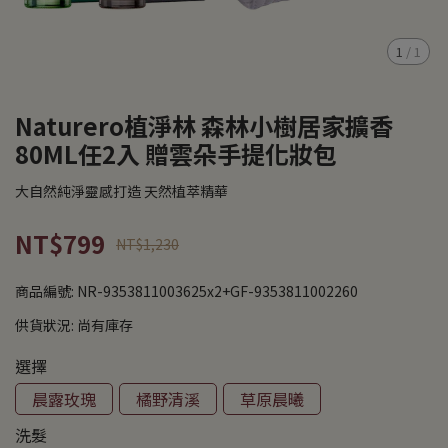
1
/
1
Naturero植淨林 森林小樹居家擴香
80ML任2入 贈雲朵手提化妝包
大自然純淨靈感打造 天然植萃精華
NT$799
NT$1,230
商品編號:
NR-9353811003625x2+GF-9353811002260
供貨狀況:
尚有庫存
選擇
晨露玫瑰
橘野清溪
草原晨曦
洗髮