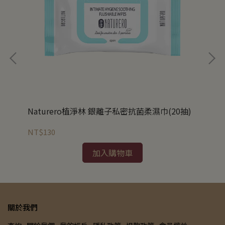
Naturero植淨林 銀離子私密抗菌柔濕巾(20抽)
N
30
NT$130
NT
加入購物車
關於我們