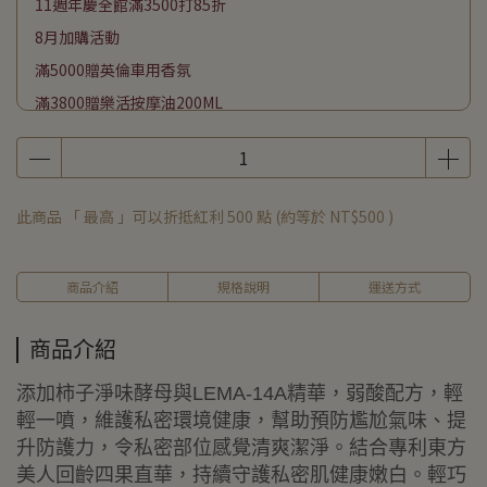
11週年慶全館滿3500打85折
8月加購活動
滿5000贈英倫車用香氛
滿3800贈樂活按摩油200ML
滿2500贈頭皮平衡淨化液200ML
滿1800贈海洋友善防曬50ML
滿1000贈潔膚巾70抽
此商品 「 最高 」可以折抵紅利
500
點 (約等於
NT$500
)
下單贈私密潔膚露50G
商品介紹
規格說明
運送方式
商品介紹
添加柿子淨味酵母與LEMA-14A精華，弱酸配方，輕
輕一噴，維護私密環境健康，幫助預防尷尬氣味、提
升防護力，令私密部位感覺清爽潔淨。結合專利東方
美人回齡四果直華，持續守護私密肌健康嫩白。輕巧