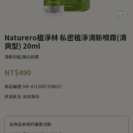
1
/
1
Naturero植淨林 私密植淨清新噴霧(清
爽型) 20ml
清新抑菌,嫩白舒膚
NT$490
商品編號:
NR-4712487258022
供貨狀況:
尚有庫存
此商品參與的優惠活動