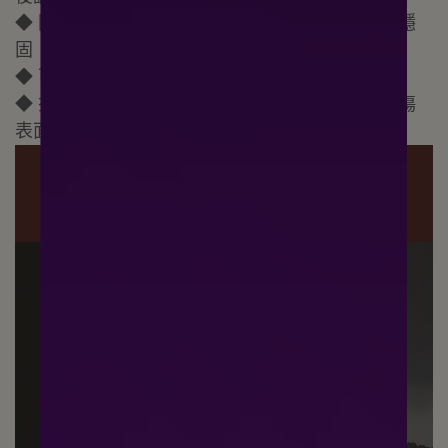
◆ 圓潤造型搭配磁吸設計，契合車內線條，安全穩
固
◆ 可替換式內芯，精緻封存香氣
◆ 搭配矽膠支架，適用多數汽車出風口，牢固不傷
表面