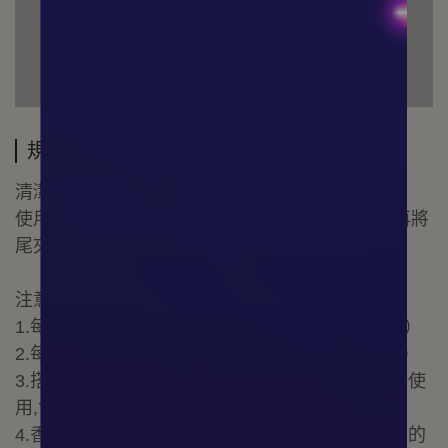
規格說明
清潔方式：不織布擦拭。
使用方法：撕開鋁膜袋，將香錠置入香薰盒內，再將
尾夾插入汽車
空調出風口內。
注意事項：
1.每份內芯可持續約 30〜45 天（依使用環境⽽異）
2.每盒內含：擴香器 x1、香粒內芯 x2（同款香型）
3.搭載任一車用香氛套件時，請勿與空氣淨機一併使
用,會造成香味之間的牴觸消失。
4.香氛套件嚴禁沾染其它液體，以免造成香味之間的