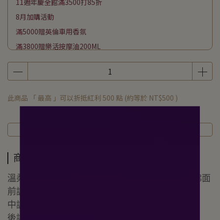
11週年慶全館滿3500打85折
8月加購活動
滿5000贈英倫車用香氛
滿3800贈樂活按摩油200ML
滿2500贈頭皮平衡淨化液200ML
滿1800贈海洋友善防曬50ML
滿1000贈潔膚巾70抽
此商品 「 最高 」可以折抵紅利
500
點 (約等於
NT$500
)
下單贈私密潔膚露50G
商品介紹
規格說明
運送方式
商品介紹
溫柔入心的清新氣息，沉靜⽽不冷淡，恰如微風拂面
前調：茶葉、香檸檬、橙花、苦橙
中調：胡椒、小荳蔻、芫荽
後調：麝香、木質香、茉莉、玫瑰