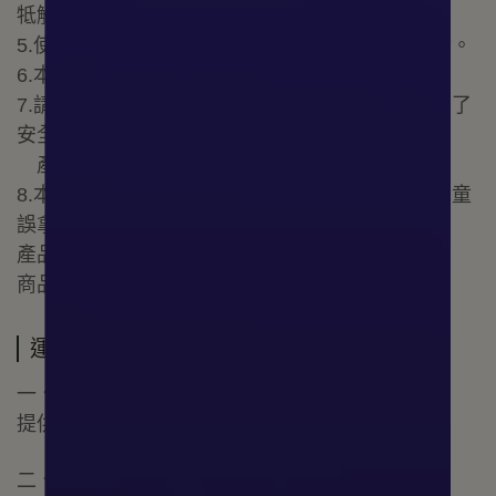
牴觸消失。
5.使用完請正確丟棄，勿使用其任何香氛精油滴染。
6.本產品請勿靠近火源及放置於潮濕處。
7.請勿摔落、撞擊或碰撞，以免造成產品破損。為了
安全起見,本
產品如出現破損、變形，請勿再使用。
8.本產品之外包裝袋請於拆卸後妥善丟棄，避免兒童
誤拿或吞食。
產品尺寸：55×44x14mm
商品重量：68g
運送方式
一、臺灣本島：
提供宅配、超商取貨服務，快速安全放心。
二、國際配送：